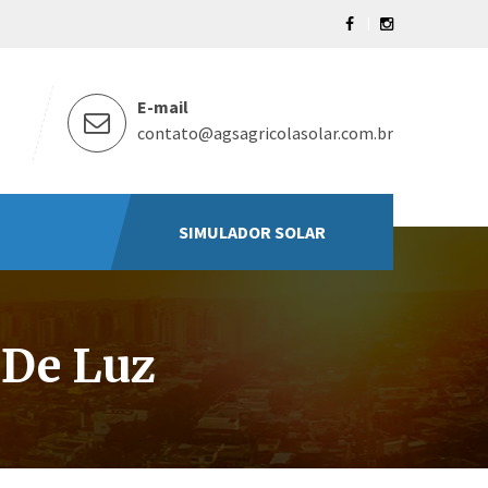
E-mail
contato@agsagricolasolar.com.br
SIMULADOR SOLAR
 De Luz