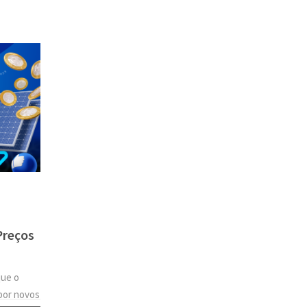
Preços
que o
por novos