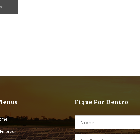
o Federal
s
Menus
Fique Por Dentro
ome
 Empresa