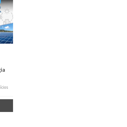
ia
ícios