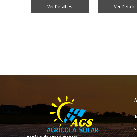
impostos do Govern
Ver Detalhes
Ver Detalhe
H
A